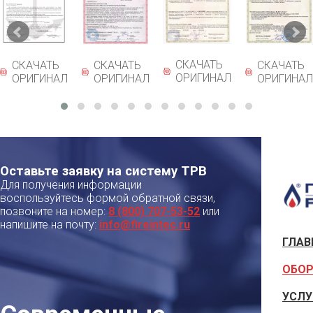
СКАЧАТЬ
СКАЧАТЬ
СКАЧАТЬ
СКАЧАТЬ
ОРИГИНАЛ
ОРИГИНАЛ
ОРИГИНАЛ
ОРИГИНАЛ
Оставьте заявку на систему ТРВ
Для получения информации
воспользуйтесь формой обратной связи,
позвоните на номер:
8 (800) 707-53-52
или
напишите на почту:
info@fireintec.ru
ГЛАВ
ОБОР
УСЛУ