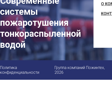
Современные
О КО
системы
КОН
пожаротушения
тонкораспыленной
водой
Политика
Группа компаний Пожинтех,
конфиденциальности
2026